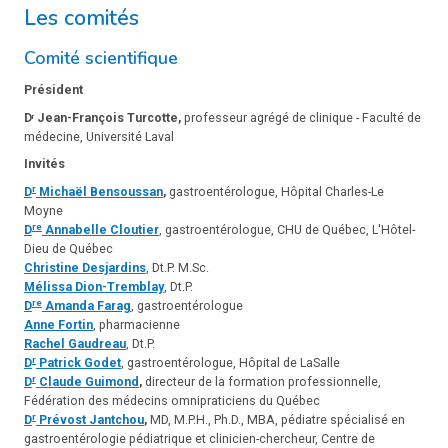
Les comités
Comité scientifique
Président
D
Jean-François Turcotte,
professeur agrégé de clinique - Faculté de
r
médecine, Université Laval
Invités
r
D
Michaël Bensoussan
,
gastroentérologue, Hôpital Charles-Le
Moyne
re
D
Annabelle Cloutier
, gastroentérologue, CHU de Québec, L'Hôtel-
Dieu de Québec
Christine Desjardins
, Dt.P. M.Sc.
Mélissa Dion-Tremblay
, Dt.P.
re
D
Amanda Farag
, gastroentérologue
Anne Fortin
, pharmacienne
Rachel Gaudreau
, Dt.P.
r
D
Patrick Godet
, gastroentérologue, Hôpital de LaSalle
r
D
Claude Guimond
,
directeur de la formation professionnelle,
Fédération des médecins omnipraticiens du Québec
r
D
Prévost Jantchou
,
MD, M.P.H., Ph.D., MBA, pédiatre spécialisé en
gastroentérologie pédiatrique et clinicien-chercheur, Centre de