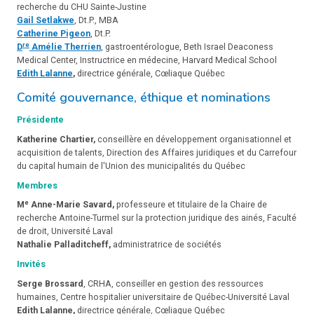
recherche du CHU Sainte-Justine
Gail Setlakwe
, Dt.P., MBA
Catherine Pigeon
, Dt.P.
re
D
Amélie Therrien
, gastroentérologue, Beth Israel Deaconess
Medical Center, Instructrice en médecine, Harvard Medical School
Edith Lalanne
,
directrice générale, Cœliaque Québec
Comité gouvernance, éthique et nominations
Présidente
Katherine Chartier,
conseillère en développement organisationnel et
acquisition de talents, Direction des Affaires juridiques et du Carrefour
du capital humain de l'Union des municipalités du Québec
Membres
e
M
Anne-Marie Savard,
professeure et titulaire de la Chaire de
recherche Antoine-Turmel sur la protection juridique des ainés, Faculté
de droit, Université Laval
Nathalie Palladitcheff,
administratrice de sociétés
Invités
Serge Brossard
, CRHA, conseiller en gestion des ressources
humaines, Centre hospitalier universitaire de Québec-Université Laval
Edith Lalanne,
directrice générale, Cœliaque Québec