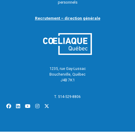
personnels
Recrutement – direction générale
1235, rue Gay-Lussac
Boucherville, Québec
J4B 7K1
T. 514-529-8806
facebook
linkedin
youtube
instagram
x-twitter