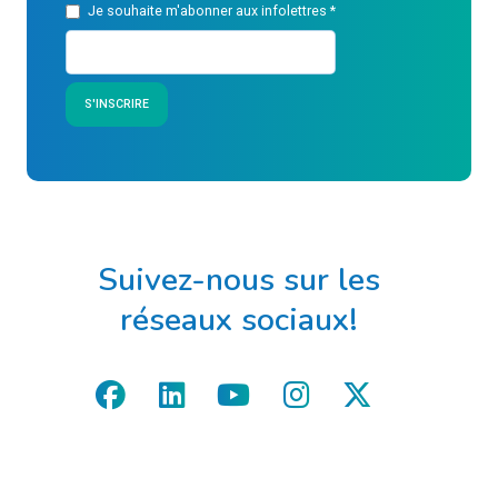
Je souhaite m'abonner aux infolettres
*
S'INSCRIRE
Suivez-nous sur les
réseaux sociaux!
facebook
linkedin
youtube
instagram
x-twitter