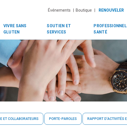
Événements |
Boutique |
RENOUVELER
VIVRE SANS
SOUTIEN ET
PROFESSIONNEL
GLUTEN
SERVICES
SANTÉ
PE ET COLLABORATEURS
PORTE-PAROLES
RAPPORT D'ACTIVITÉS E