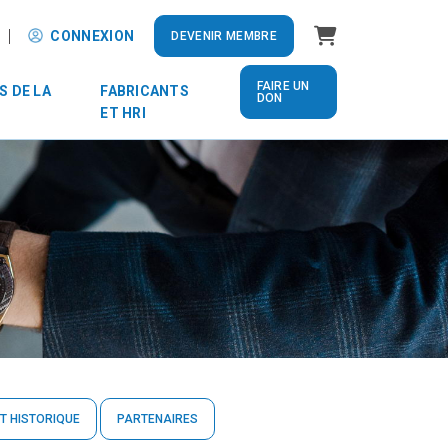
Panier
CONNEXION
DEVENIR MEMBRE
FAIRE UN
S DE LA
FABRICANTS
DON
ET HRI
T HISTORIQUE
PARTENAIRES