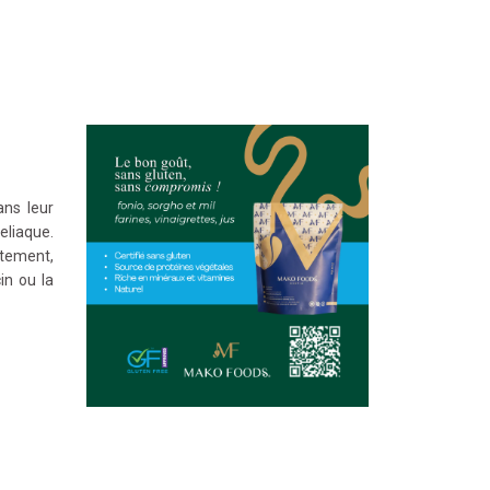
ans leur
eliaque.
itement,
in ou la