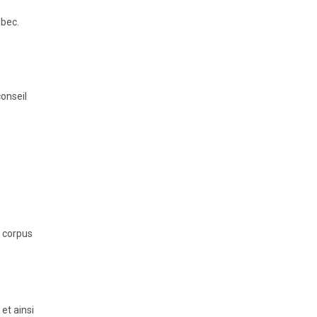
ébec.
conseil
n corpus
et ainsi