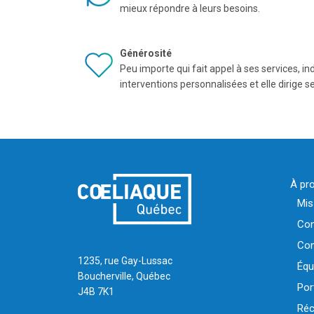
mieux répondre à leurs besoins.
Générosité
Peu importe qui fait appel à ses services, 
interventions personnalisées et elle dirige s
À pr
Mis
Con
Com
1235, rue Gay-Lussac
Équ
Boucherville, Québec
Por
J4B 7K1
Réc