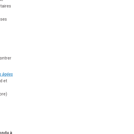
taires
 ses
ontrer
es âgées
d et
bre)
ondu à