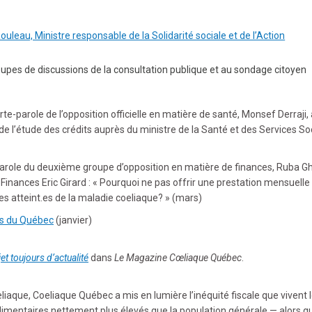
au, Ministre responsable de la Solidarité sociale et de l’Action
upes de discussions de la consultation publique et au sondage citoyen
rte-parole de l’opposition officielle en matière de santé, Monsef Derraji, 
 l’étude des crédits auprès du ministre de la Santé et des Services So
arole du deuxième groupe d’opposition en matière de finances, Ruba Gh
 Finances Eric Girard : « Pourquoi ne pas offrir une prestation mensuelle
s atteint.es de la maladie coeliaque? » (mars)
es du Québec
(janvier)
et toujours d’actualité
dans
Le Magazine Cœliaque Québec
.
œliaque, Coeliaque Québec a mis en lumière l’inéquité fiscale que vivent 
limentaires nettement plus élevés que la population générale — alors q