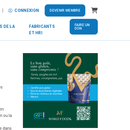
Panier
CONNEXION
DEVENIR MEMBRE
FAIRE UN
S DE LA
FABRICANTS
DON
ET HRI
es
 en
n ou la
ue dans