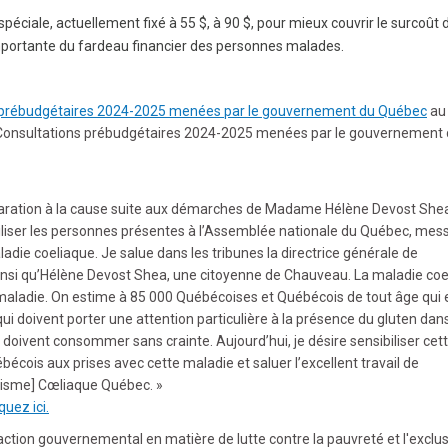
péciale, actuellement fixé à 55 $, à 90 $, pour mieux couvrir le surcoût 
importante du fardeau financier des personnes malades.
s prébudgétaires 2024-2025 menées par le gouvernement du Québec
au
 Consultations prébudgétaires 2024-2025 menées par le gouvernement
laration à la cause suite aux démarches de Madame Hélène Devost She
iliser les personnes présentes à l’Assemblée nationale du Québec, mes
maladie coeliaque. Je salue dans les tribunes la directrice générale de
nsi qu’Hélène Devost Shea, une citoyenne de Chauveau. La maladie coe
ne maladie. On estime à 85 000 Québécoises et Québécois de tout âge qui 
qui doivent porter une attention particulière à la présence du gluten dans
s doivent consommer sans crainte. Aujourd’hui, je désire sensibiliser cet
écois aux prises avec cette maladie et saluer l’excellent travail de
anisme] Cœliaque Québec. »
quez ici.
d'action gouvernemental en matière de lutte contre la pauvreté et l'exclu