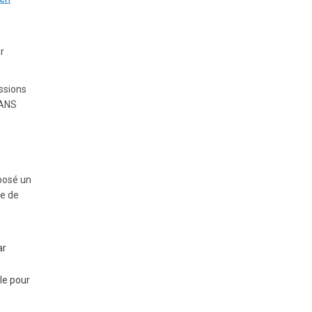
r
ussions
SANS
posé un
re de
é
ar
ale pour