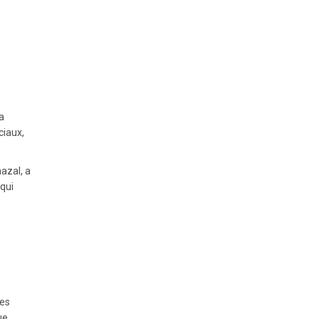
a
ciaux,
azal, a
 qui
les
ue