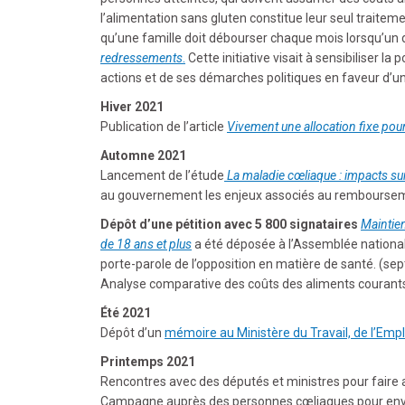
l’alimentation sans gluten constitue leur seul traitem
qu’une famille doit débourser chaque mois lorsqu’u
redressements
.
Cette initiative visait à sensibiliser l
actions et de ses démarches politiques en faveur d’un
Hiver 2021
Publication de l’article
Vivement une allocation fixe pour
Automne 2021
Lancement de l’étude
La maladie cœliaque : impacts sur
au gouvernement les enjeux associés au rembourseme
Dépôt d’une pétition avec 5 800 signataires
Maintien
de 18 ans et plus
a été déposée à l’Assemblée national
porte-parole de l’opposition en matière de santé. (s
Analyse comparative des coûts des aliments couran
Été 2021
Dépôt d’un
mémoire au Ministère du Travail, de l’Emplo
Printemps 2021
Rencontres avec des députés et ministres pour faire a
Campagne auprès des personnes cœliaques pour envoi 