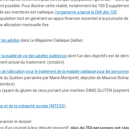
ent possible. Pour illustrer cette réalité, notamment les 100 $ supplémen
n de ses membres est cœliaque,
l’organisme a lancé le
Défi des 100
a population tout en générant un appui financier essentiel à la poursuite de
e allocation mensuelle fixe.
 les adultes
dans
Le Magazine Cœliaque Québec
 la qualité de vie des adultes québécois
dont l’un des objectifs est de dém
nt actuel du traitement. (octobre)
 de l'allocation pour le traitement de la maladie cœliaque pour les personn
e du Québec parrainée par Marie Montpetit, députée de Maurice Richar
eptembre)
ts (ayant du gluten de ceux portant une mention SANS GLUTEN (septem
i et de la solidarité sociale (MTESS)
.
vancer le dossier.
d’un courriel à leur député respectif,
plus de 250 personnes ont rép