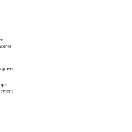
ec
oncerne
s graves
mple,
issement
e