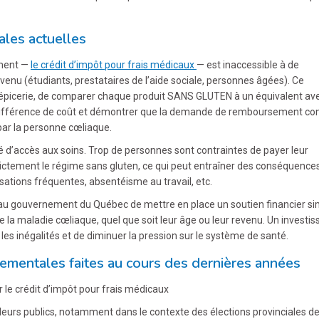
ales actuelles
ement —
le crédit d’impôt pour frais médicaux
— est inaccessible à de
nu (étudiants, prestataires de l’aide sociale, personnes âgées). Ce
’épicerie, de comparer chaque produit SANS GLUTEN à un équivalent av
 la différence de coût et démontrer que la demande de remboursement c
r la personne cœliaque.
é d’accès aux soins. Trop de personnes sont contraintes de payer leur
rictement le régime sans gluten, ce qui peut entraîner des conséquence
isations fréquentes, absentéisme au travail, etc.
u gouvernement du Québec de mettre en place un soutien financier si
e la maladie cœliaque, quel que soit leur âge ou leur revenu. Un invest
 les inégalités et de diminuer la pression sur le système de santé.
mentales faites au cours des dernières années
 le crédit d’impôt pour frais médicaux
deurs publics, notamment dans le contexte des élections provinciales d