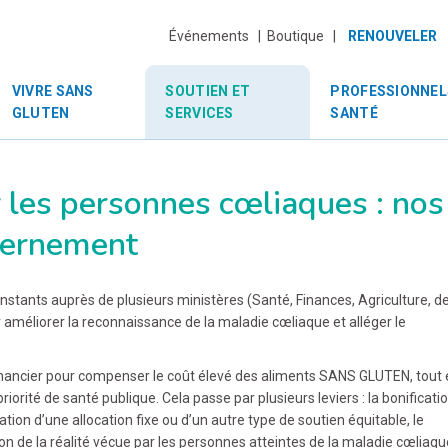
Événements |
Boutique |
RENOUVELER
VIVRE SANS
SOUTIEN ET
PROFESSIONNEL
GLUTEN
SERVICES
SANTÉ
r les personnes cœliaques : nos
vernement
stants auprès de plusieurs ministères (Santé, Finances, Agriculture, d
ur améliorer la reconnaissance de la maladie cœliaque et alléger le
n financier pour compenser le coût élevé des aliments SANS GLUTEN, tout
iorité de santé publique. Cela passe par plusieurs leviers : la bonificatio
ation d’une allocation fixe ou d’un autre type de soutien équitable, le
n de la réalité vécue par les personnes atteintes de la maladie cœliaq