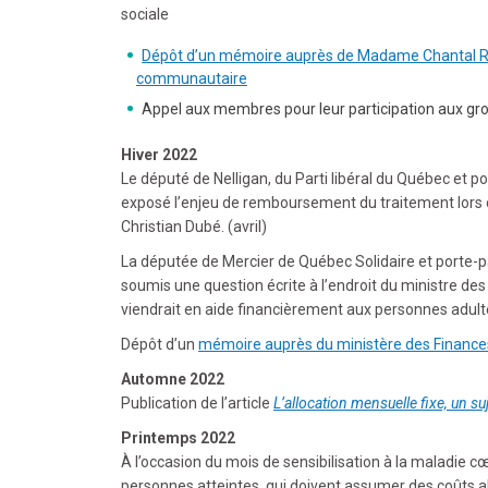
sociale
Dépôt d’un mémoire auprès de Madame Chantal Roule
communautaire
Appel aux membres pour leur participation aux gro
Hiver 2022
Le député de Nelligan, du Parti libéral du Québec et po
exposé l’enjeu de remboursement du traitement lors de
Christian Dubé. (avril)
La députée de Mercier de Québec Solidaire et porte-p
soumis une question écrite à l’endroit du ministre des
viendrait en aide financièrement aux personnes adulte
Dépôt d’un
mémoire auprès du ministère des Financ
Automne 2022
Publication de l’article
L’allocation mensuelle fixe, un suj
Printemps 2022
À l’occasion du mois de sensibilisation à la maladie c
personnes atteintes, qui doivent assumer des coûts a