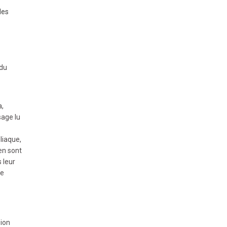
des
 du
a,
sage lu
liaque,
en sont
 leur
te
sion