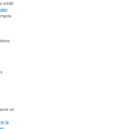
u crédit
luten
rtante
ations
ux
aurer un
er la
 en