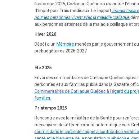
l’automne 2026, Cœliaque Québec a mandaté l’économis
d’impôt pour frais médicaux. Le rapport
Impact fiscal e
pour les personnes vivant avec la maladie cœliaque
démo
aux personnes atteintes de la maladie cœliaque et pro
Hiver 2026
Dépôt d'un
Mémoire
menées par le gouvernement du 
prébudgétaires 2026-2027
Été 2025
Envoi des commentaires de Cœliaque Québec après la 
personnes et aux familles publié dans la Gazette offici
Commentaires de Cœliaque Québec à l’égard du projet
familles
.
Printemps 2025
Rencontre avec le ministère de la Santé pour renforcer
mécanisme de référencement automatique vers Cœl
soumis dans le cadre de l’appel à contribution visant à
santé et le bien-être de la population québécoise, dan