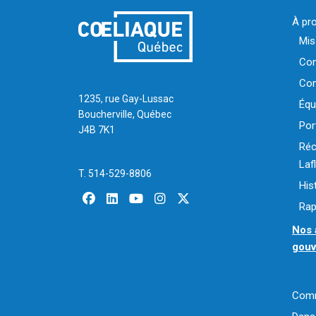
À pr
Mis
Con
Com
1235, rue Gay-Lussac
Équ
Boucherville, Québec
Por
J4B 7K1
Réc
La
T. 514-529-8806
His
facebook
linkedin
youtube
instagram
x-twitter
Rap
Nos 
gou
Comm