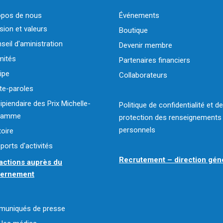
opos de nous
Événements
sion et valeurs
Boutique
seil d'aministration
Devenir membre
ités
Partenaires financiers
ipe
Collaborateurs
te-paroles
ipiendaire des Prix Michelle-
Politique de confidentialité et de
flamme
protection des renseignements
personnels
toire
ports d'activités
Recrutement – direction gén
actions auprès du
vernement
uniqués de presse