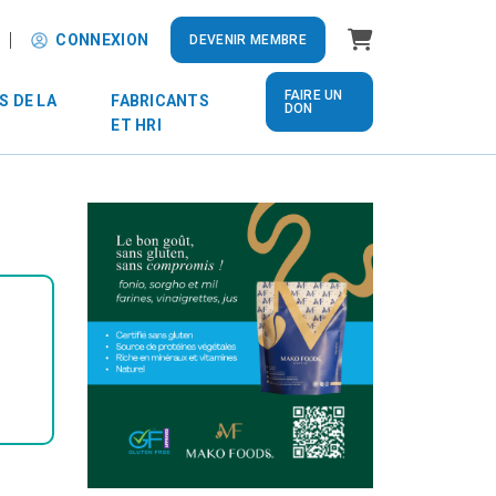
Panier
CONNEXION
DEVENIR MEMBRE
FAIRE UN
S DE LA
FABRICANTS
DON
ET HRI