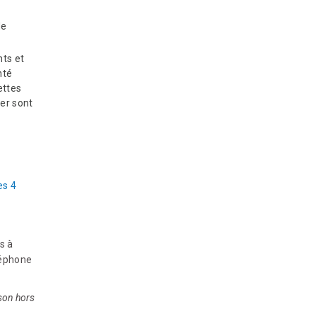
de
ts et
nté
ettes
ier sont
es 4
s à
léphone
ison hors