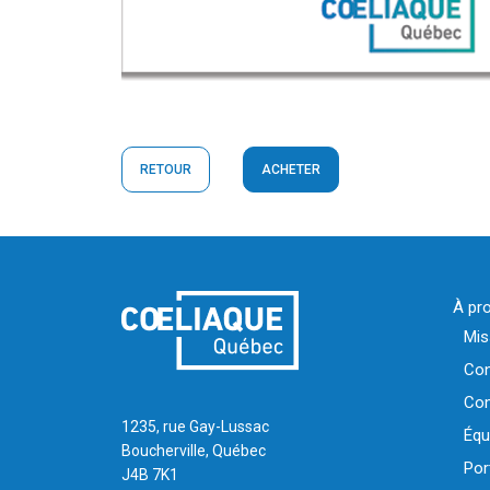
RETOUR
ACHETER
À pr
Mis
Con
Com
1235, rue Gay-Lussac
Équ
Boucherville, Québec
Por
J4B 7K1