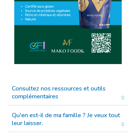
Consultez nos ressources et outils
complémentaires
Qu'en est-il de ma famille ? Je veux tout
leur laisser.