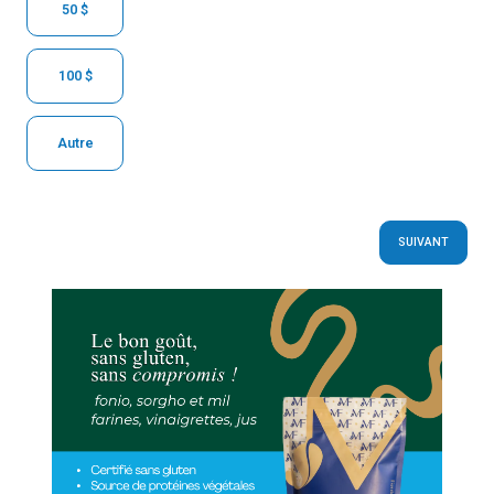
50 $
100 $
Autre