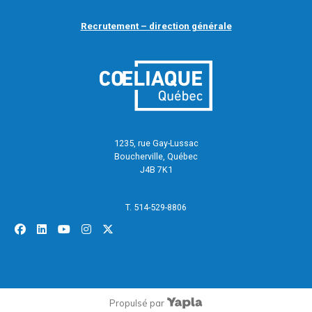
Recrutement – direction générale
1235, rue Gay-Lussac
Boucherville, Québec
J4B 7K1
T. 514-529-8806
facebook
linkedin
youtube
instagram
x-twitter
Propulsé par