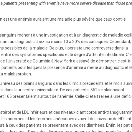
sease patients presenting with anemia have more severe disease than those pr
n est une anémie auraient une maladie plus sévère que ceux dont le
sanguins mènent à une investigation et à un diagnostic de maladie cœl
enant au diagnostic chez au moins 10 à 20% des cœliaques. Cependant,
ns possibles de la maladie. De plus, il persiste une controverse dans la
on entre des symptômes spécifiques et le degré d’atteinte intestinale. C’e
de l’Université de Columbia à New York a essayé de démontrer, c’est-à-
 patients pour lesquels la présence d’anémie a mené au diagnostic et l
 la malabsorption.
 niveau des bilans sanguins dans les 6 mois précédents et le mois suiva
 dans leur centre universitaire. De ces patients, 562 se plaignaient
 165 présentaient surtout de l’anémie. Celle-ci était reliée à une défic
érol et de LDL inférieurs et des niveaux d’anticorps anti-transglutami
s, les hommes et les femmes anémiques avaient des niveaux de HDL inf
s à ceux des patients se présentant avec des diarrhées. Enfin, les pati
 plus de risque d’avoir des dommages muqueux intestinaux sévères et 