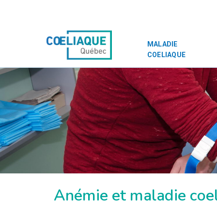
MALADIE
COELIAQUE
Anémie et maladie coe