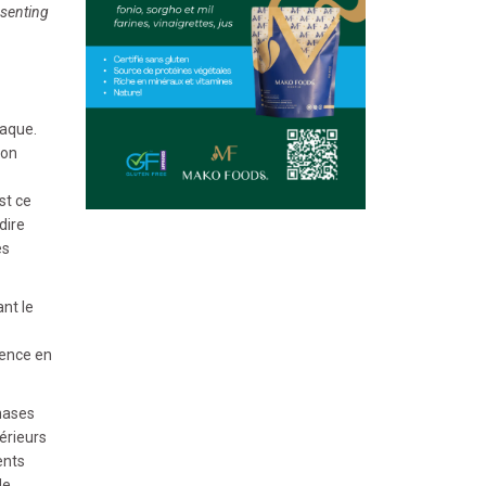
esenting
iaque.
 on
st ce
dire
es
nt le
ience en
nases
érieurs
ents
de