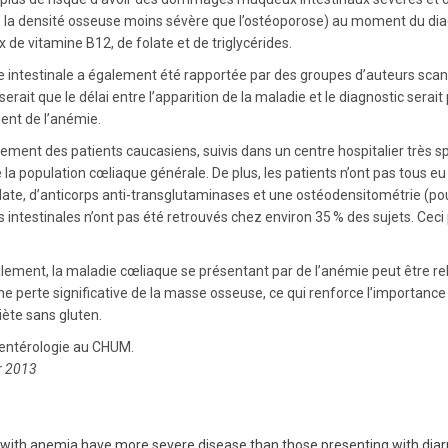
e la densité osseuse moins sévère que l’ostéoporose) au moment du dia
de vitamine B12, de folate et de triglycérides.
inte intestinale a également été rapportée par des groupes d’auteurs sca
rait que le délai entre l’apparition de la maladie et le diagnostic serait 
ent de l’anémie.
rement des patients caucasiens, suivis dans un centre hospitalier très sp
e la population cœliaque générale. De plus, les patients n’ont pas tous eu
olate, d’anticorps anti-transglutaminases et une ostéodensitométrie (po
s intestinales n’ont pas été retrouvés chez environ 35 % des sujets. Ceci
ement, la maladie cœliaque se présentant par de l’anémie peut être rel
ne perte significative de la masse osseuse, ce qui renforce l’importance
diète sans gluten.
oentérologie au CHUM.
er 2013
g with anemia have more severe disease than those presenting with diar