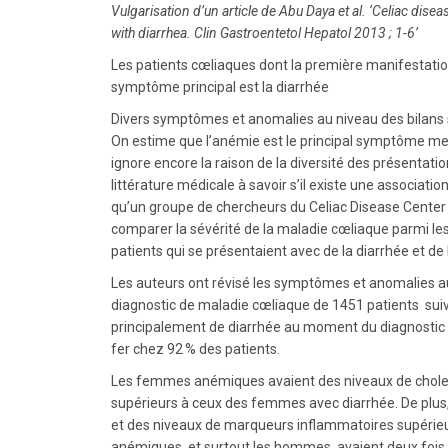
Vulgarisation d’un article de Abu Daya et al. ‘Celiac di
with diarrhea. Clin Gastroentetol Hepatol 2013 ; 1-6’
Les patients cœliaques dont la première manifestatio
symptôme principal est la diarrhée
Divers symptômes et anomalies au niveau des bilans 
On estime que l’anémie est le principal symptôme m
ignore encore la raison de la diversité des présentatio
littérature médicale à savoir s’il existe une associati
qu’un groupe de chercheurs du Celiac Disease Center 
comparer la sévérité de la maladie cœliaque parmi les
patients qui se présentaient avec de la diarrhée et de
Les auteurs ont révisé les symptômes et anomalies au
diagnostic de maladie cœliaque de 1451 patients suivis
principalement de diarrhée au moment du diagnostic et
fer chez 92 % des patients.
Les femmes anémiques avaient des niveaux de cholest
supérieurs à ceux des femmes avec diarrhée. De plu
et des niveaux de marqueurs inflammatoires supérieur
anémiques, et surtout les hommes, avaient deux fois