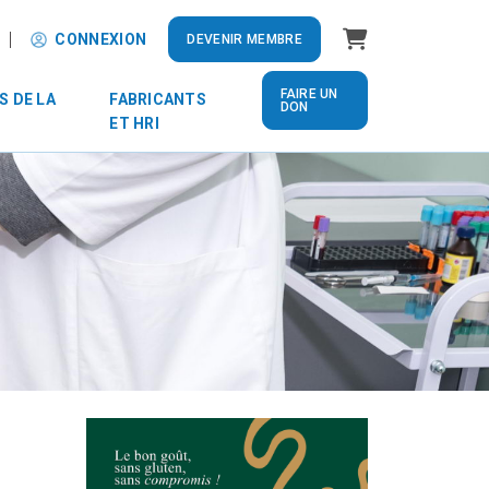
Panier
CONNEXION
DEVENIR MEMBRE
FAIRE UN
S DE LA
FABRICANTS
DON
ET HRI