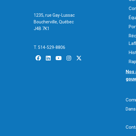
Com
1235, rue Gay-Lussac
Équ
Boucherville, Québec
Por
J4B 7K1
Réc
La
T. 514-529-8806
His
facebook
linkedin
youtube
instagram
x-twitter
Rap
Nos 
gou
Comm
Dans
Cont