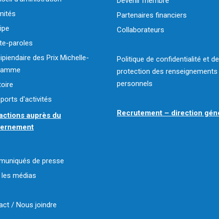
Devenir membre
ités
Partenaires financiers
ipe
Collaborateurs
te-paroles
ipiendaire des Prix Michelle-
Politique de confidentialité et de
flamme
protection des renseignements
personnels
toire
ports d'activités
Recrutement – direction gén
actions auprès du
vernement
uniqués de presse
 les médias
act / Nous joindre