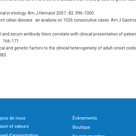
orial in etiology. Am J Hematol 2007 ; 82 :996-1000.
silent celiac disease : an analysis on 1026 consecutive cases. Am J Gastro
and serum antibody titers correlate with clinical presentation of patien
11 :166-171
cal and genetic factors to the clinical heterogeneity of adult-onset coeli
083.
opos de nous
Événements
sion et valeurs
Boutique
seil d'aministration