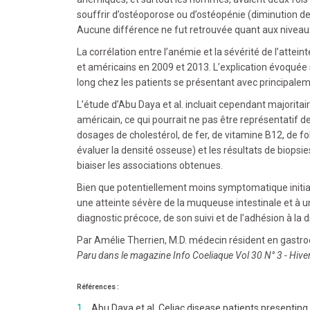
souffrir d’ostéoporose ou d’ostéopénie (diminution d
Aucune différence ne fut retrouvée quant aux niveaux 
La corrélation entre l’anémie et la sévérité de l’atte
et américains en 2009 et 2013. L’explication évoquée se
long chez les patients se présentant avec principalem
L’étude d’Abu Daya et al. incluait cependant majoritai
américain, ce qui pourrait ne pas être représentatif d
dosages de cholestérol, de fer, de vitamine B12, de f
évaluer la densité osseuse) et les résultats de biopsie
biaiser les associations obtenues.
Bien que potentiellement moins symptomatique initial
une atteinte sévère de la muqueuse intestinale et à u
diagnostic précoce, de son suivi et de l’adhésion à la 
Par Amélie Therrien, M.D. médecin résident en gastr
Paru dans le magazine Info Coeliaque Vol 30 N° 3 - Hiv
Références :
Abu Daya et al. Celiac disease patients presentin