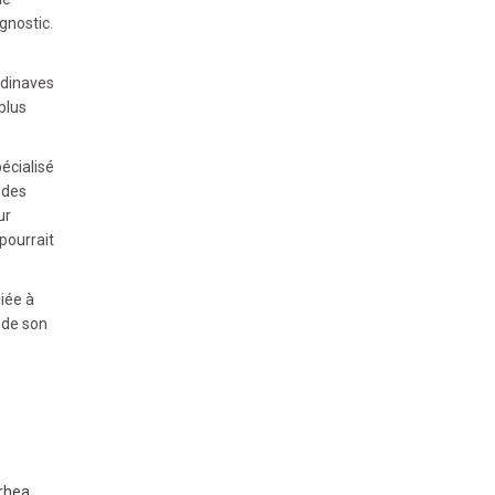
gnostic.
ndinaves
plus
écialisé
 des
ur
 pourrait
iée à
 de son
rhea.