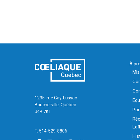
À pr
Mis
Con
Com
1235, rue Gay-Lussac
Équ
Boucherville, Québec
Por
J4B 7K1
Réc
La
T. 514-529-8806
His