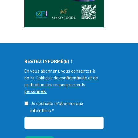
RESTEZ INFORMÉ(E) !
En vous abonnant, vous consentez à
notre
Politique de confidentialité et de
protection des renseignements
personnels.
Je souhaite m'abonner aux
infolettres
*